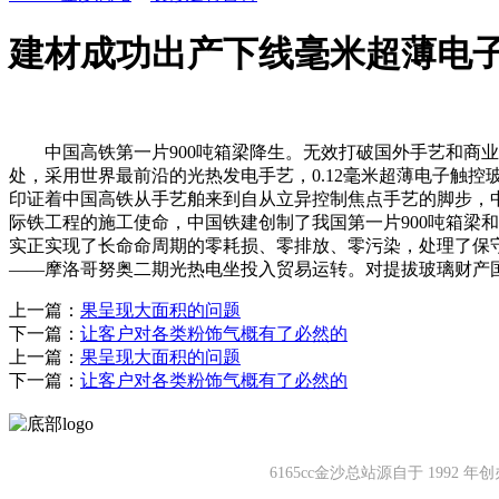
建材成功出产下线毫米超薄电
中国高铁第一片900吨箱梁降生。无效打破国外手艺和商业
处，采用世界最前沿的光热发电手艺，0.12毫米超薄电子触控玻
印证着中国高铁从手艺舶来到自从立异控制焦点手艺的脚步，
际铁工程的施工使命，中国铁建创制了我国第一片900吨箱梁和第
实正实现了长命命周期的零耗损、零排放、零污染，处理了保
——摩洛哥努奥二期光热电坐投入贸易运转。对提拔玻璃财产
上一篇：
果呈现大面积的问题
下一篇：
让客户对各类粉饰气概有了必然的
上一篇：
果呈现大面积的问题
下一篇：
让客户对各类粉饰气概有了必然的
6165cc金沙总站源自于 19