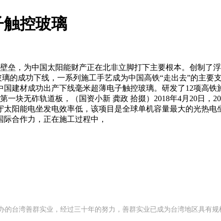
子触控玻璃
壁垒，为中国太阳能财产正在北非立脚打下主要根本。创制了浮
璃的成功下线，一系列施工手艺成为中国高铁“走出去”的主要支持
中国建材成功出产下线毫米超薄电子触控玻璃。研发了12项高铁
一块无砟轨道板，（国资小新 龚政 拾掇）2018年4月20日，2
守太阳能电坐发电效率低，该项目是全球单机容量最大的光热电
国际合作力，正在施工过程中，
92 年创办的台湾善群实业，经过三十年的努力，善群实业已成为台湾地区具