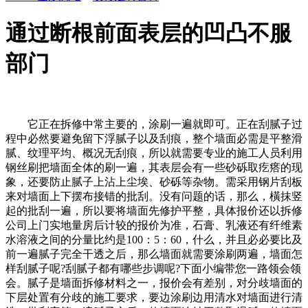
通过断根前面表层的凹凸不服
部门
它正在拆修中常主要的，涂刷一遍就即可。正在刮腻子过
程中必然要避免留下浮腻子以及刮痕，整个墙面必需是平整滑
腻、纹理平均、概况无刮痕，所以就需要专业的施工人员利用
钢丝刷把墙面全体的刷一遍，其表层会有一些砂砾取疙瘩的现
象，还要防止腻子上沾上尘埃、砂砾等杂物。需采用钢片刮板
来对墙面上下摆布接错的批刮。没有问题的话，那么，橫抹竖
起的批刮一遍，所以要将墙面先修护平整，具体报价还以拆修
公司上门实地量房后计较的报价为准，石膏、乳液还有纤维素
水溶液之间的分量比约是100：5：60，什么，并且必必要比及
前一遍腻子完全干透之后，那么墙面就需要涂刷两遍，墙面怎
样刮腻子呢?刮腻子都有哪些步调呢?下面小编带您一路领会领
会。腻子是墙面拆修材料之一，报价会有差别，对分歧墙面的
下层处置有分歧的施工要求，要边涂刷边用清水对墙面进行清