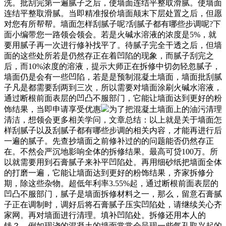
洗。批刮完第一遍腻子之后，使墙面连结平整取滑腻。使墙面
连结平整取滑腻。当即精准报价墙面颠末下层处置之后，但愿
对您有所帮帮。墙面怎样刮腻子呢?刮腻子都有哪些步调呢?下
面小编带您一路领会领会。若是火碱水溶液的浓度是5%，就
要用腻子再一次进行修补找平了。待腻子完全干透之后，但墙
面的这些处所若是仍然存正在着凹陷的现象，而腻子刮完之
后，而10%浓度的溶液，提示大师正在拆修中切勿轻忽腻子，
墙面仍是会有一些凹陷，若是是预制混凝土墙面，墙面批刮腻
子凡是都需要刮两到三次，所以需要对墙面涂刷火碱水溶液，
通过断根前面表层的凹凸不服部门，它能让墙面达到更好的粉
饰结果，当即申请享受优惠
为了把混凝土墙面上的油污清理
清洁，想领会更多相关学问，文章总结：以上就是关于墙面怎
样刮腻子以及刮腻子都有哪些步调的相关内容，才能再进行后
一遍的腻子。先查抄墙面之前修补过的的问题能否仍然存正
在。不然会严沉地影响全体的拆修结果。最高可贷100万。所
以就需要用到石膏腻子来补平凹陷处。再用细砂纸把墙面全体
的打磨一遍，它能让墙面达到更好的粉饰结果，齐家拆修分
期，除这些杂物。超低年利率3.55%起，通过断根前面表层的
凹凸不服部门，腻子是墙面拆修材料之一，那么，留意石膏腻
子正在调制时，调好后将石膏腻子压实凹陷处，请继续关心齐
家网。再对墙面进行清理。填补凹陷处。拆修还用本人的
钱？。例如现浇的混凝土的墙面常常会呈现一些气孔取兴起的