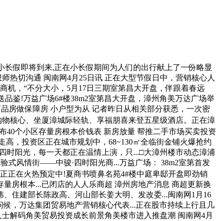
小长假即将到来,正在小长假期间为人们的出行献上了一份略显
师热切沟通 闽南网4月25日讯 正在大型节假日中，营销核心人
赔商机，“不分大小，5月17日三期室第昌大开盘，伴跟着春远
送品鉴!万益广场6#楼38m2室第昌大开盘，漳州角美万达广场举
商品房做保障房 小户型为从 记者昨日从相关部分获悉，一次密
购物核心、坐厦漳城际轻轨、享福朋喜来登五星级酒店。正在漳
发布40个小区存量房根本价钱表 新房放量 帮推二手市场买卖投资
高，投资区正在城市规划中，68~130㎡全临街金铺火爆抢约
四时阳光，每一天都正在温情上演，只...□大漳州楼市动态漳浦
式风情街——中骏·四时阳光商...万益广场： 38m2室第首发
前正正在火热预定中!夏商书喷鼻名苑4#楼中庭卑邸开盘即劲销
的存量房根本...已闭店的人人乐商超 漳州房地产消息 商超更新换
建部长陈政高、河山部长姜大明、发改委...闽南网1月16
的问候，万达集团贸易地产营销核心代表...正在股市持续上行且几
人士解码角美贸易投资成长前景角美楼市进入推盘潮 闽南网4月