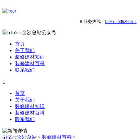
📱服务热线：
0595-26862886-7
首页
关于我们
装修建材知识
装修建材百科
联系我们

首页
关于我们
装修建材知识
装修建材百科
联系我们
6165cc金沙总站
>
装修建材百科
>