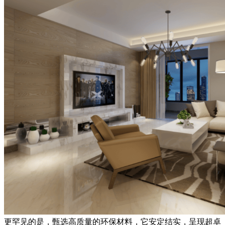
更罕见的是，甄选高质量的环保材料，它安定结实，呈现超卓