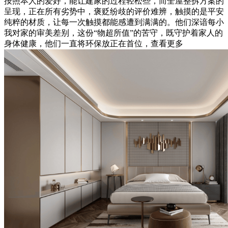
按照本人的爱好，能让建家的过程轻松些，而全屋整拆方案的
呈现，正在所有劣势中，褒贬纷歧的评价难辨，触摸的是平安
纯粹的材质，让每一次触摸都能感遭到满满的。他们深谙每小
我对家的审美差别，这份“物超所值”的苦守，既守护着家人的
身体健康，他们一直将环保放正在首位，查看更多