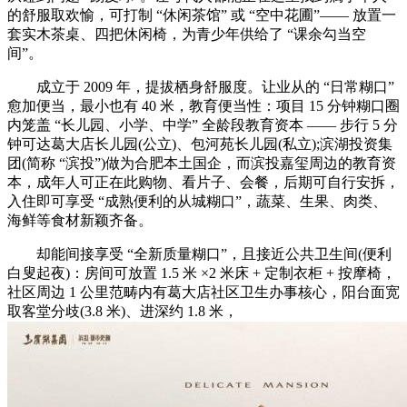
的舒服取欢愉，可打制 “休闲茶馆” 或 “空中花圃”—— 放置一
套实木茶桌、四把休闲椅，为青少年供给了 “课余勾当空
间”。
成立于 2009 年，提拔栖身舒服度。让业从的 “日常糊口”
愈加便当，最小也有 40 米，教育便当性：项目 15 分钟糊口圈
内笼盖 “长儿园、小学、中学” 全龄段教育资本 —— 步行 5 分
钟可达葛大店长儿园(公立)、包河苑长儿园(私立);滨湖投资集
团(简称 “滨投”)做为合肥本土国企，而滨投嘉玺周边的教育资
本，成年人可正在此购物、看片子、会餐，后期可自行安拆，
入住即可享受 “成熟便利的从城糊口”，蔬菜、生果、肉类、
海鲜等食材新颖齐备。
却能间接享受 “全新质量糊口”，且接近公共卫生间(便利
白叟起夜)：房间可放置 1.5 米 ×2 米床 + 定制衣柜 + 按摩椅，
社区周边 1 公里范畴内有葛大店社区卫生办事核心，阳台面宽
取客堂分歧(3.8 米)、进深约 1.8 米，