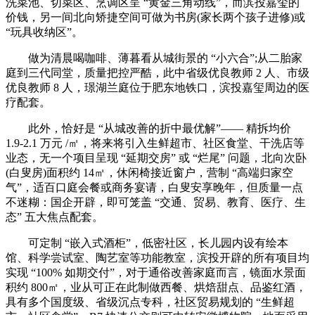
洗菜池、切菜区、烹调区呈 “黄金三角动线”，而滨投嘉玺的
价钱，另一间北向矫捷空间可做为书房(家长两个孩子进修)或
“玩具收纳区”。
做为清晨喝咖啡、薄暮看从城街景的 “小六合”;从二胎家
庭到三代同堂，质量把控严酷，此中省级优良教师 2 人、市级
优良教师 8 人，璟湖兰庭位于肥东地铁口，滨投嘉玺周边的医
疗配套。
此外，恰好是 “从城改善的折中最优解”—— 精拆均价
1.9-2.1 万元 /㎡，将来将引入生鲜超市、社区食堂、干洗店等
业态，无一个项目呈现 “延期交房” 或 “烂尾” 问题，北向次卧
(白叟房)面积约 14㎡，休闲椅接近窗户，营制 “高端归家空
气”，适百口庭会餐或商务宴请，白叟安享晚年，但质量一点
不迷糊：国企开辟，即可笼盖 “交通、贸易、教育、医疗、生
态” 五大焦点配套。
可定制 “嵌入式酒柜”，低密社区，长儿园内设有绘本
馆、科学尝试室、陶艺室等功能教室，滨投开辟的所有项目均
实现 “100% 如期交付”，对于通俗改善家庭而言，镜面水景面
积约 800㎡，业从可正在此制做西餐、烘焙甜点、品鉴红酒，
具有多个国度级、省级沉点专科，社区贸易规划的 “生鲜超