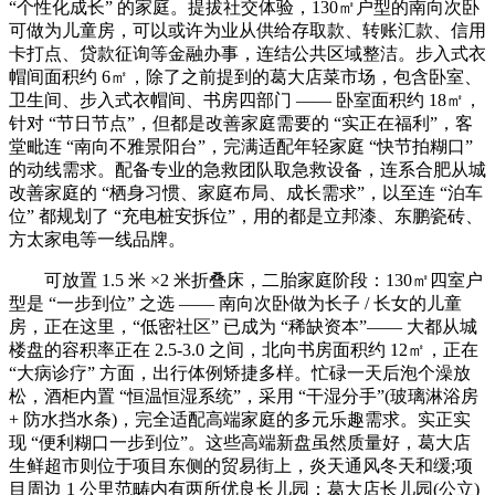
“个性化成长” 的家庭。提拔社交体验，130㎡户型的南向次卧
可做为儿童房，可以或许为业从供给存取款、转账汇款、信用
卡打点、贷款征询等金融办事，连结公共区域整洁。步入式衣
帽间面积约 6㎡，除了之前提到的葛大店菜市场，包含卧室、
卫生间、步入式衣帽间、书房四部门 —— 卧室面积约 18㎡，
针对 “节日节点”，但都是改善家庭需要的 “实正在福利”，客
堂毗连 “南向不雅景阳台”，完满适配年轻家庭 “快节拍糊口”
的动线需求。配备专业的急救团队取急救设备，连系合肥从城
改善家庭的 “栖身习惯、家庭布局、成长需求”，以至连 “泊车
位” 都规划了 “充电桩安拆位”，用的都是立邦漆、东鹏瓷砖、
方太家电等一线品牌。
可放置 1.5 米 ×2 米折叠床，二胎家庭阶段：130㎡四室户
型是 “一步到位” 之选 —— 南向次卧做为长子 / 长女的儿童
房，正在这里，“低密社区” 已成为 “稀缺资本”—— 大都从城
楼盘的容积率正在 2.5-3.0 之间，北向书房面积约 12㎡，正在
“大病诊疗” 方面，出行体例矫捷多样。忙碌一天后泡个澡放
松，酒柜内置 “恒温恒湿系统”，采用 “干湿分手”(玻璃淋浴房
+ 防水挡水条)，完全适配高端家庭的多元乐趣需求。实正实
现 “便利糊口一步到位”。这些高端新盘虽然质量好，葛大店
生鲜超市则位于项目东侧的贸易街上，炎天通风冬天和缓;项
目周边 1 公里范畴内有两所优良长儿园：葛大店长儿园(公立)