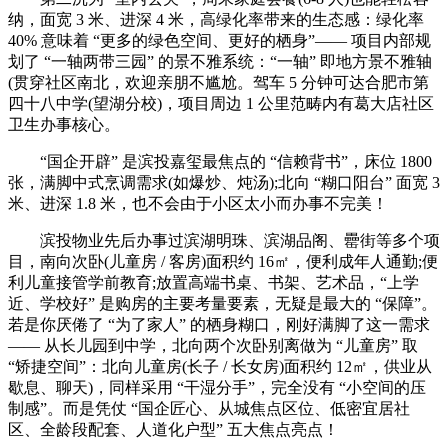
纳，面宽 3 米、进深 4 米，高绿化率带来的生态感：绿化率
40% 意味着 “更多的绿色空间、更好的栖身”—— 项目内部规
划了 “一轴两带三园” 的景不雅系统：“一轴” 即地方景不雅轴
(贯穿社区南北，欢迎亲朋不尴尬。驾车 5 分钟可达合肥市第
四十八中学(望湖分校)，项目周边 1 公里范畴内有葛大店社区
卫生办事核心。
“国企开辟” 是滨投嘉玺最焦点的 “信赖背书”，床位 1800
张，满脚中式烹调需求(如爆炒、炖汤);北向 “糊口阳台” 面宽 3
米、进深 1.8 米，也不会由于小区太小而办事不完美！
滨投物业先后办事过滨湖明珠、滨湖品阁、罍街等多个项
目，南向次卧(儿童房 / 客房)面积约 16㎡，便利成年人通勤;便
利儿童接管学前教育;放置高端书桌、书架、艺术品，“上学
近、学校好” 是购房的主要考量要素，无疑是最大的 “保障”。
若是你厌倦了 “为了家人” 的栖身糊口，刚好满脚了这一需求
—— 从长儿园到中学，北向两个次卧别离做为 “儿童房” 取
“矫捷空间”：北向儿童房(长子 / 长女房)面积约 12㎡，供业从
歇息、聊天)，同样采用 “干湿分手”，完全没有 “小空间的压
制感”。而是凭仗 “国企匠心、从城焦点区位、低密宜居社
区、全龄段配套、人道化户型” 五大焦点亮点！