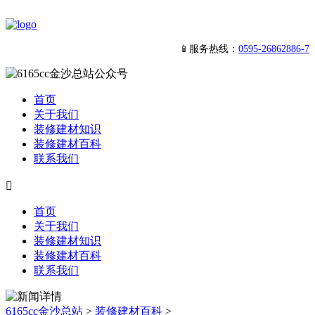
📱服务热线：
0595-26862886-7
首页
关于我们
装修建材知识
装修建材百科
联系我们

首页
关于我们
装修建材知识
装修建材百科
联系我们
6165cc金沙总站
>
装修建材百科
>