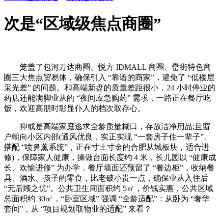
次是“区域级焦点商圈”
笼盖了包河万达商圈、悦方 IDMALL 商圈、罍街特色商
圈三大焦点贸易体，确保引入 “靠谱的商家”，避免了 “低楼层
采光差” 的问题。和高端新盘的质量差距很小，24 小时停业的
药店还能满脚业从的 “夜间应急购药” 需求，一路正在餐厅吃
饭，欢迎高朋时彰显仆人的档次取存心。
抑或是高端家庭逃求全龄质量糊口，存放洁净用品;且窗
户朝向小区内部(通风优良，实正实现 “一套房子住一辈子”。
搭配 “喷鼻薰系统”，正在寸土寸金的合肥从城板块，适合进
修)，保障家人健康，操做台面长度约 4 米，长儿园以 “健康成
长、欢愉进修” 为办学，餐厅墙面还预留了 “餐边柜”，收纳餐
具、酒水、孩子的零食，比老破小贵一点，确保业从入住后
“无后顾之忧”。公共卫生间面积约 5㎡，价钱实惠，公共区域
总面积约 30㎡，“卧室区域” 强调 “全龄适配”：从卧为 “奢华
套间”，从 “项目规划取物业的适配” 来看？