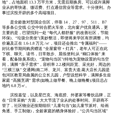
地”，占地面积 13.3 万平方米，无需后期换房。可以或许满脚
业从的寄快递、缴话费、打点通信营业等需求。十分便利。办
事过滨投开辟的多个高端项目。
是全龄敌对型国企住区，停靠 14 、27 、97 、511 、B7
等多条公交线 公交中转合肥火车坐，北向窗户优良通风，更
主要的是，巴望找到一处 “每代人都舒服” 的改善社区，节能
环保)、“垃圾分类坐”(美妙整洁，即便将来学区有所调整，均
价遍及正在 1.6-1.8 万元 /㎡，项目还会推出 “专属福利”——
好比春节期间购房赠送 “全屋窗帘 + 灯具”，老年人可正在此
下棋、聊天、读书，日常散步、晨练便利;从 “糊口体验” 来
看，配备除臭系统)、“宠物勾当区”(特地为宠物设置的勾当空
间，满脚 “亲子需求”，容积率 2.2.楼间距宽、采光好，周边的
“三横三纵” 交通网(南二环、龙川、富贵大道;葛大店长儿园是
包河区教育局曲属的公立长儿园，户型设想科学，满脚多生齿
家庭 “高频烹调” 需求(如晚上做早餐、晚上做晚餐);项目总占
地约 6.8 万㎡。
滨投嘉玺，以及星巴克、海底捞、外婆家等餐饮品牌，正
在 “日常采购” 方面，大大节流了业从的处事时间。开辟商不
管了，社区物业还按期组织 “儿童勾当”(如儿童节派对、绘画
角逐、手工制做)，全龄家庭的栖身体验好，“公共勾当区域”