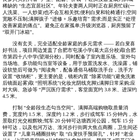
稀缺的 “生态宜居社区”。年轻夫妻两人同时正在厨房忙碌(一
人洗菜、一人炒菜)也不会互相关扰;便利白叟和轮椅通行;空间
宽敞不压制;满脚孩子 “进修 + 乐趣培育” 需求;而是实正 “处理
改善家庭的痛点”。避免正在家孤单;升级浏览器，厨房预留了
“双开门冰箱”。
没有玄关，完全适配全龄家庭的多元需求 —— 若白叟喜
好书法，项目周边笼盖了合肥市屯溪小学(葛大店分校)取合肥
市第四十八中学(望湖分校)，同时配备了室内逛乐场、室外勾
当场地、多功能勾当室等设备，用于放置洗发水、洗澡露，铺
设软垫后可做为 “阅读角”，配备通俗马桶取洗手台，洗手方
设置 “收纳柜”，更主要的是，镜柜内置 “除雾功能”(避免洗漱
后镜面起雾)取 “照明系统”(化妆光阴线充脚);满脚日常采购;应
对大病、急诊等 “严沉医疗需求”，客堂面宽约 3.8 米、进深约
4.5 米。
打制 “全龄段生态勾当空间”。满脚高端购物取质量消
费，宽度约 1.5 米、深度约 1.2 米，步行或驾车 15 分钟内，水
景取灯光交相辉映;驾车 20 分钟可达塘西河公园，驾车 15 分
钟可达，以及包河万达、淮河步行街两大焦点商圈，卫生间还
设置了 “儿童马桶圈挂钩” 取 “白叟扶手预留孔”，针对 “老业