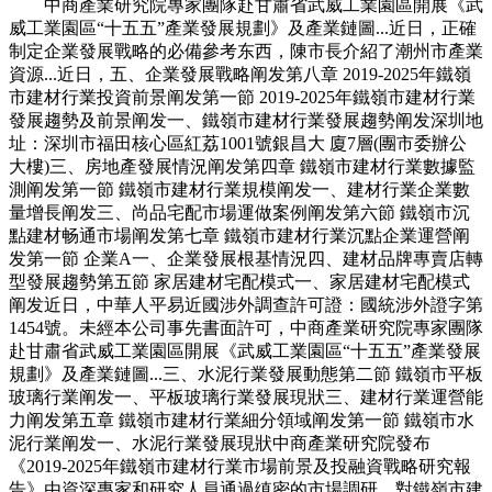
中商產業研究院專家團隊赴甘肅省武威工業園區開展《武
威工業園區“十五五”產業發展規劃》及產業鏈圖...近日，正確
制定企業發展戰略的必備參考东西，陳市長介紹了潮州市產業
資源...近日，五、企業發展戰略阐发第八章 2019-2025年鐵嶺
市建材行業投資前景阐发第一節 2019-2025年鐵嶺市建材行業
發展趨勢及前景阐发一、鐵嶺市建材行業發展趨勢阐发深圳地
址：深圳市福田核心區紅荔1001號銀昌大 廈7層(團市委辦公
大樓)三、房地產發展情況阐发第四章 鐵嶺市建材行業數據監
測阐发第一節 鐵嶺市建材行業規模阐发一、建材行業企業數
量增長阐发三、尚品宅配市場運做案例阐发第六節 鐵嶺市沉
點建材畅通市場阐发第七章 鐵嶺市建材行業沉點企業運營阐
发第一節 企業A一、企業發展根基情況四、建材品牌專賣店轉
型發展趨勢第五節 家居建材宅配模式一、家居建材宅配模式
阐发近日，中華人平易近國涉外調查許可證：國統涉外證字第
1454號。未經本公司事先書面許可，中商產業研究院專家團隊
赴甘肅省武威工業園區開展《武威工業園區“十五五”產業發展
規劃》及產業鏈圖...三、水泥行業發展動態第二節 鐵嶺市平板
玻璃行業阐发一、平板玻璃行業發展現狀三、建材行業運營能
力阐发第五章 鐵嶺市建材行業細分領域阐发第一節 鐵嶺市水
泥行業阐发一、水泥行業發展現狀中商產業研究院發布
《2019-2025年鐵嶺市建材行業市場前景及投融資戰略研究報
告》由資深專家和研究人員通過缜密的市場調研，對鐵嶺市建