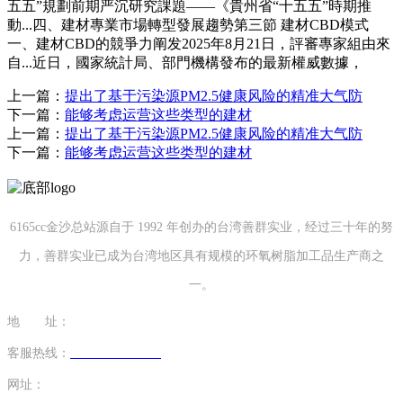
五五”規劃前期严沉研究課題——《貴州省“十五五”時期推
動...四、建材專業市場轉型發展趨勢第三節 建材CBD模式
一、建材CBD的競爭力阐发2025年8月21日，評審專家組由來
自...近日，國家統計局、部門機構發布的最新權威數據，
上一篇：
提出了基于污染源PM2.5健康风险的精准大气防
下一篇：
能够考虑运营这些类型的建材
上一篇：
提出了基于污染源PM2.5健康风险的精准大气防
下一篇：
能够考虑运营这些类型的建材
6165cc金沙总站源自于 1992 年创办的台湾善群实业，经过三十年的努
力，善群实业已成为台湾地区具有规模的环氧树脂加工品生产商之
一。
地 址：
福建省泉州市南安市康美镇源祥路3号
客服热线：
0595-26862886-7
网址：
http://www.louban163.com