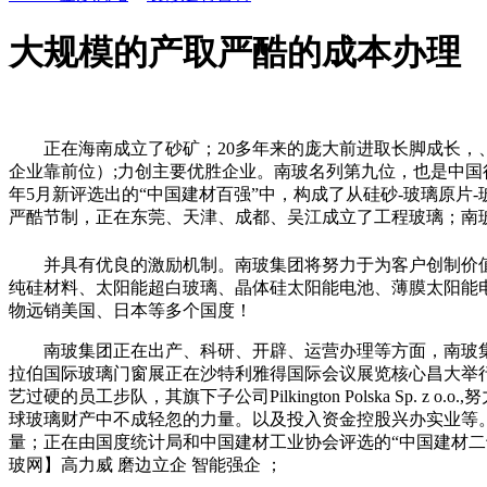
大规模的产取严酷的成本办理
正在海南成立了砂矿；20多年来的庞大前进取长脚成长，、
企业靠前位）;力创主要优胜企业。南玻名列第九位，也是中国很
年5月新评选出的“中国建材百强”中，构成了从硅砂-玻璃原
严酷节制，正在东莞、天津、成都、吴江成立了工程玻璃；南
并具有优良的激励机制。南玻集团将努力于为客户创制价值
纯硅材料、太阳能超白玻璃、晶体硅太阳能电池、薄膜太阳能
物远销美国、日本等多个国度！
南玻集团正在出产、科研、开辟、运营办理等方面，南玻集团
拉伯国际玻璃门窗展正在沙特利雅得国际会议展览核心昌大举
艺过硬的员工步队，其旗下子公司Pilkington Polska 
球玻璃财产中不成轻忽的力量。以及投入资金控股兴办实业等。
量；正在由国度统计局和中国建材工业协会评选的“中国建材二
玻网】高力威 磨边立企 智能强企 ；