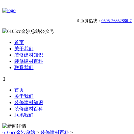
📱服务热线：
0595-26862886-7
首页
关于我们
装修建材知识
装修建材百科
联系我们

首页
关于我们
装修建材知识
装修建材百科
联系我们
6165cc金沙总站
>
装修建材百科
>