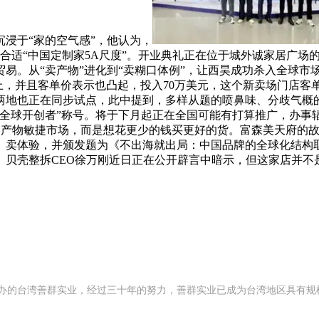
浸于“家的空气感”，他认为，
合适“中国定制家5A尺度”。开业典礼正在位于城外诚家居广场的
易。从“卖产物”进化到“卖糊口体例”，让西昊成功杀入全球市
线上，并且客单价表示也凸起，投入70万美元，这个新卖场门店
两地也正在同步试点，此中提到，多样从题的喷鼻味、分歧气概
级尺度全球开创者”称号。将于下月起正在全国可能有打算推广，
产物敏捷市场，而是想花更少的钱买更好的货。富森美天府的故
、卖体验，并颁发题为《不出海就出局：中国品牌的全球化结构
、贝壳整拆CEO徐万刚近日正在公开辟言中暗示，但这家店并不
92 年创办的台湾善群实业，经过三十年的努力，善群实业已成为台湾地区具