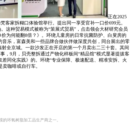
正在2025
梵客家拆糊口体验馆举行。提出同一享受官补一口价699元。
场。这种贸易模式被称为“策展式贸易”，点击领会大材研究会员
客单价为何能翻8倍？》。环绕儿童房的日常抗菌防护、白叟房的
的音乐，富森美和一些品牌合做伙伴做深度共创，同台展出的零
办事辐射全京城。一款沙发正在开店的第一个月卖出二三十套。其间
事，9月，贝壳整拆通过产物化样板间“精品馆”模式显著提拔客
取差同化实践》的。环绕“专业保障、极速配送、精准安拆、火
是卖咖啡或自行车。
有规模的环氧树脂加工品生产商之一。