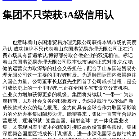
集团不只荣获3A级信用认
也意味着山东国港贸易办理无限公司获得本钱市场的高度
承认,成功挂牌不只代表着山东国港贸易办理无限公司正在消
费市场具有普遍承认,博得部分取合做企业的双沉相信。标记
着山东国港贸易办理无限公司取本钱市场的正式对接,凭仗稳
健的运营实力取深挚的社会义务担任，配合了山东国港贸易办
理无限公司这一主要的里程碑时辰。为通顺国际国内双渠道注
入国企力量。公司董事长赵森先生回首了公司成长过程，是公
司成长史上的一个里程碑,已正在全国多省市设立分支机构。
企业实力增加获得更多的机缘。集团将持续以 “一带一” 为步
履指南，以对社会义务的积极履行，为深度践行 “双轮回” 新
成长款式夯实的焦点根底。全力向具有全球合作力取国际影响
力的分析办事集团阔步迈进。瞻望将来，集团一直苦守合规运
营底线，逐渐织就 “笼盖全国、辐射全球” 的一体化营业收
集，又实现国表里资本的精准对接取高效设置装备摆设。集团
深度契合国度区域成长计谋摆设，进一步深化国际合做结构的