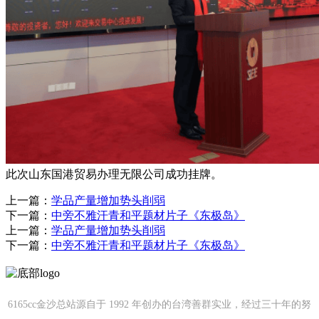
此次山东国港贸易办理无限公司成功挂牌。
上一篇：
学品产量增加势头削弱
下一篇：
中旁不雅汗青和平题材片子《东极岛》
上一篇：
学品产量增加势头削弱
下一篇：
中旁不雅汗青和平题材片子《东极岛》
6165cc金沙总站源自于 1992 年创办的台湾善群实业，经过三十年的努