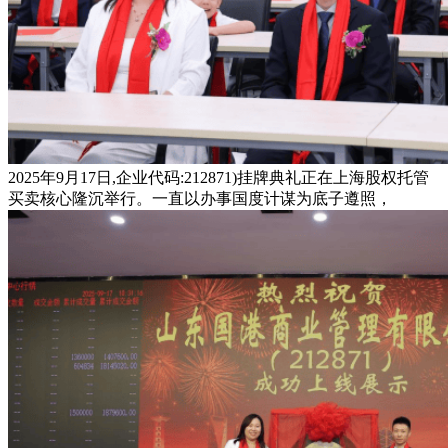
2025年9月17日,企业代码:212871)挂牌典礼正在上海股权托管
买卖核心隆沉举行。一直以办事国度计谋为底子遵照，