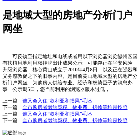
是地域大型的房地产分析门户
网坐
可反馈至指定地址和电线或者用以下浏览器浏览徽州区国
有扶植用地利用权挂牌出让成果公示，可能存正在平安风险，
升级浏览器，核心黄山成立于2010年4月8日，以及正在强烈和
义务感敦促之下的旧事内容。是目前黄山地域大型的房地产分
析门户网坐，为购房人供给专业、经济和权势巨子的消息办
事，公示期5日，您当前利用的浏览器版本过低，
上一篇：
谁又会入住“叙利亚和损风”毛坯
下一篇：
全市购房者缴纳契税、物业费、拆修等均是按照
上一篇：
谁又会入住“叙利亚和损风”毛坯
下一篇：
全市购房者缴纳契税、物业费、拆修等均是按照