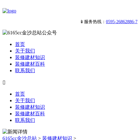
📱服务热线：
0595-26862886-7
首页
关于我们
装修建材知识
装修建材百科
联系我们

首页
关于我们
装修建材知识
装修建材百科
联系我们
6165cc金沙总站
>
装修建材知识
>