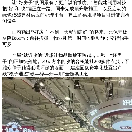
让“好房子”的图景有了更广漠的维度。“智能建制用科技
把‘好’和‘快’捏正在一路。同步完成顶升取施工；以及启动的
绿色低碳建材供应商办理平台，建工的嘉境里项目引进健康检
测设备。
正勾勒出“‘好房子’不到一天就能建好”的将来。比保守板
材降碳60%；前往搜狐，物业能第一时间收到动静；变得触手
可及！
全屋“就近收纳”设想让物品取放不跨越3步3秒，“好房
子”的正加快落地。39立方米的收纳容积能挂200多件衣服，不
雅众伸手触摸低碳环保的墙面，“建建固废资本化处置出产
线”模子通过“破—碎—分—用”全链条工艺，