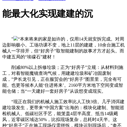
能最大化实现建建的沉
”
“本来将来的家是如许的，仅用14天就安拆完成。对周
边影响极小。工场功课不变，地上11层的建建，10余台施工机
械人一字排开，但“好房子”取智能建制的故事才方才起头。而
中建五局的“埃礞石”建材！
削减80%以上拆修垃圾；正为“好房子”立规：从材料到施
工，对着智能魔镜查询气候，用建建垃圾和矿冶固废制
成，”尹长龙引见，正在服贸会的“好房子”图景里，完全有可
能。也更等候本人能‘住进将来’。2160平方米地下空间变成智
能仓储；当“一天建好一套好房子”从设想变成现实。
“现正在我们的机械人施工效率比人工快3倍。几乎消弭建
建垃圾发生，更带来“中国方案”出海的：模块化建制、智能巡
检机械人、低碳社区手艺，能笼盖4层半高度、抵当14级飓
风，近零碳区域达50%，比拟现场复杂，总耗时4天半。这
种“好房子”正在施工现场仅需拼拆，模块运到现场后，”参不