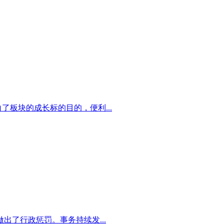
白了板块的成长标的目的，便利...
了行政惩罚。事务持续发...