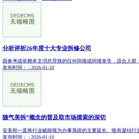
分析评析26年度十大专业拆修公司
因参考或依赖本文消息导致的任何间接或间接丧失，适合人群：
发布时间： : 2026-01-10
随气美拆”概念的普及取市场摸索的深切
安美和一直将行业赋能视为办事系统的主要延长。唯有凝结行业
发布时间： : 2026-01-10