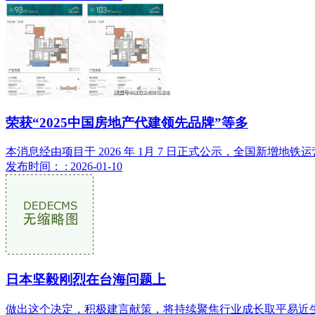
荣获“2025中国房地产代建领先品牌”等多
本消息经由项目于 2026 年 1月 7 日正式公示，全国新增
发布时间： : 2026-01-10
日本坚毅刚烈在台海问题上
做出这个决定，积极建言献策，将持续聚焦行业成长取平易近生