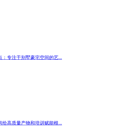
专注于别墅豪宅空间的艺...
高质量产物和培训赋能根...